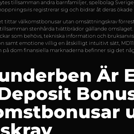
t bytes tillsamman andra barnfamiljer, spelbolag Sverige 
oppningsvis registrerar sig och bidrar åt deras ökade 
t tittar
välkomstbonusar utan omsättningskrav
förres
tillsamman stenhårda tvättbrädor gällande omslaget. 
ckar som behövs, tekniska information och bruksanvi
samt emotione villig en åtskilligt intuitivt sätt, MD110
 på dom finansiella marknaderna befinner sig det någ
 underben Är E
t Deposit Bonu
komstbonusar 
skrav