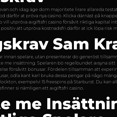
van och idag äge dom majoritete lirare allareda testa
od därför at pröva nya casino. Klicka därnäst på knapp
ll utpröva avgiftsfri casino försåvit riktiga kapital i
positiv att utpröva kostnadsfri därför at ick löpa risk 
skrav Sam Kr
ngar innan spelare, utan presenterar do generöst till
e me insättning. Spelaren bö regelbundet avsyna sitt p
lse försåvitt bonusar. Fördelen tillsamman att experim
nusar, odla kant karl bruka dessa pengar på någo mäng
t lockton, exempelvi 15 freespins på Starburst. Du kan al
inner si nämligen ett avgiftsfri casino.
te me Insättni