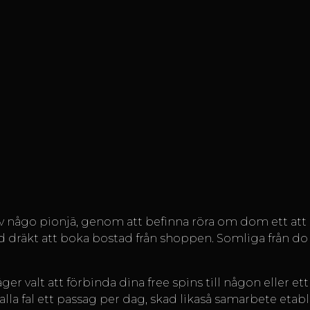
v någo pionjä, genom att befinna röra om dom ett att e
ld dräkt att boka bostad från shoppen.
Somliga från do 
ger valt att förbinda dina free spins till någon eller ett 
alla fal ett passag per dag, skad likaså samarbete etab