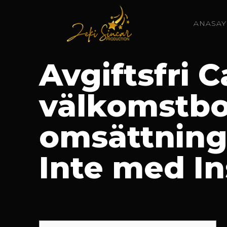
ANASAY
Avgiftsfri C
välkomstbo
omsättning
Inte med In