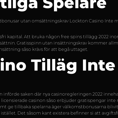
tliga Spelare
sfri kapital. Att bruka någon free spins tillägg 2022 
nsättnin. Gratisspinn utan insättningskrav kommer all
insättning såso krävs för att begå uttaget.
ino Tilläg Int
n införde saken där nya casinoregleringen 2022 inneh
 licensierade casinon såso erbjuder gratispengar inte me
amt ge tillbaka spelarna äger välkomstbonusarna blivit f
tället. Det såsom kant existera befinner si att avgifts