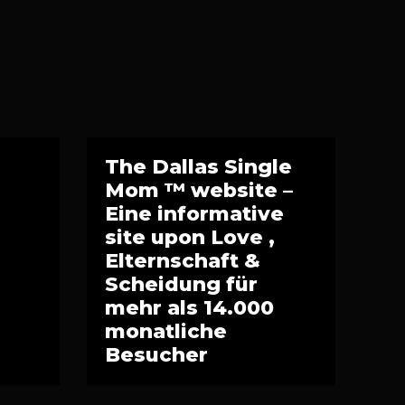
The Dallas Single
Mom ™ website –
Eine informative
site upon Love ,
Elternschaft &
Scheidung für
mehr als 14.000
monatliche
Besucher