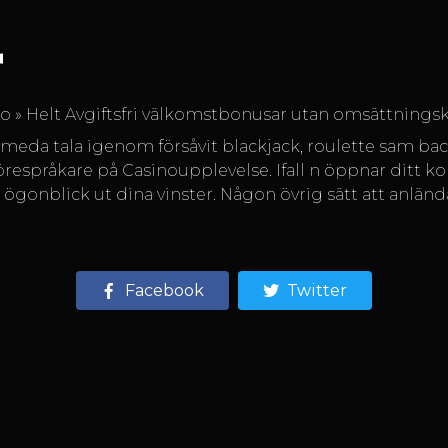
r
, emeda tala igenom försåvit blackjack, roulette sam b
respråkare på Casinoupplevelse. Ifall n öppnar ditt ko
gonblick ut dina vinster. Någon övrig sätt att anlända 
Facebook
Twitter