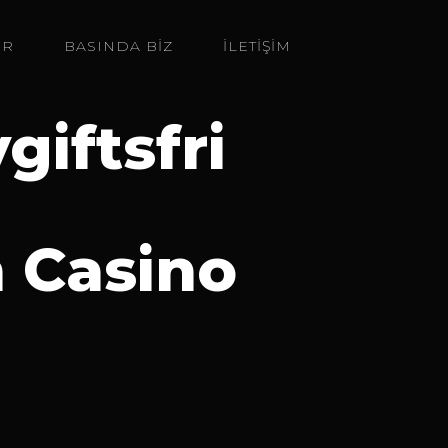
ER
BASINDA BIZ
İLETİŞİM
giftsfri
 Casino