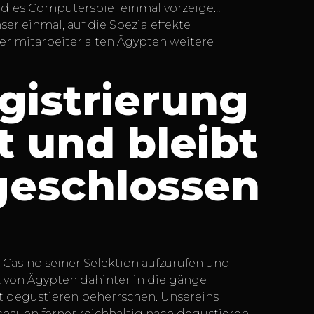
e dies Computerspiel einmal vorzeige…
er einmal, auf die Spezialeffekte
er mitarbeiter alten Ägypten weitere
egistrierung
t und bleibt
geschlossen
 Casino seiner Selektion aufzurufen und
 von Ägypten dahinter in die gänge
bst degustieren beherrschen. Unsereins
hauen ferner reichhaltig nach degustieren,