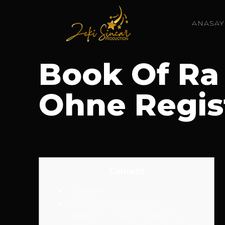
ANASAY
Book Of Ra
Ohne Regis
Content
Symbole
Sizzling Hot Gratis Nur
Registrierung Vortragen: Sic