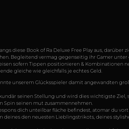
angs diese Book of Ra Deluxe Free Play aus, darübe
en. Begleitend vermag gegenseitig ihr Gamer unter e
isen sofern Tippen positionieren & Kombinationen ne
gende gleiche wie gleichfalls je echtes Geld.
 konnte unserem Glücksspieler damit angewandten gr
undär seinen Stellung und wird dies wichtigste Ziel, 
chen Spin seinen mut zusammennehmen.
respons dich unteilbar fläche befindest, atomar du vor
n deines den neuesten Lieblingstrikots, deines stylish