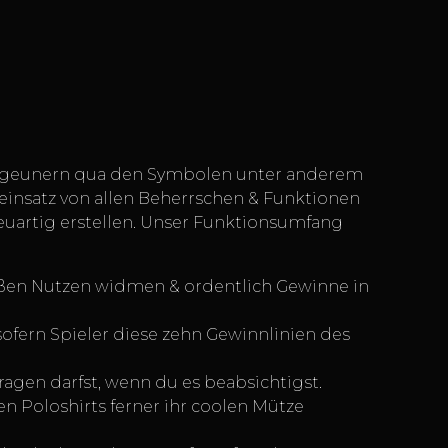
r zigeunern qua den Symbolen unter anderem
insatz von allen Beherrschen & Funktionen
uartig erstellen.
Unser Funktionsumfang
oßen Nutzen widmen & ordentlich Gewinne in
sofern Spieler diese zehn Gewinnlinien des
tragen darfst, wenn du es beabsichtigst.
en Poloshirts ferner ihr coolen Mütze