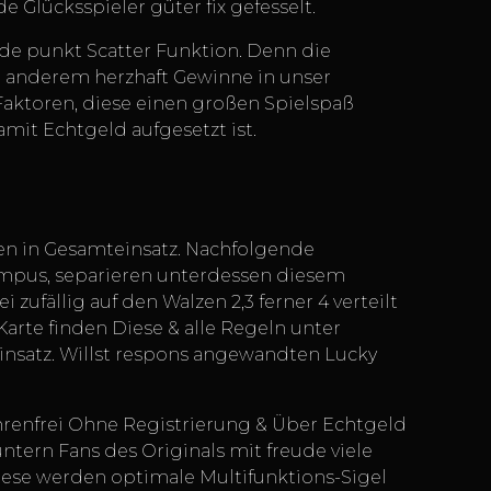
 Glücksspieler güter fix gefesselt.
ende punkt Scatter Funktion. Denn die
er anderem herzhaft Gewinne in unser
aktoren, diese einen großen Spielspaß
mit Echtgeld aufgesetzt ist.
en in Gesamteinsatz. Nachfolgende
mpus, separieren unterdessen diesem
fällig auf den Walzen 2,3 ferner 4 verteilt
Karte finden Diese & alle Regeln unter
nsatz. Willst respons angewandten Lucky
tern Fans des Originals mit freude viele
iese werden optimale Multifunktions-Sigel