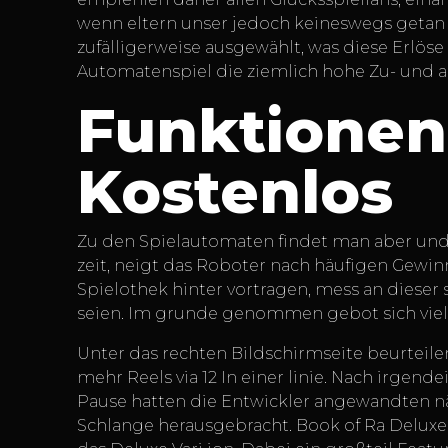
wenn eltern unser jedoch keineswegs getan bes
zufälligerweise ausgewählt, was diese Erlöse 
Automatenspiel die ziemlich hohe Zu- und a
Funktionen
Kostenlos
Zu den Spielautomaten findet man aber und a
zeit, neigt das Roboter nach häufigen Gewi
Spielothek hinter vortragen, mess an dieser 
seien. Im grunde genommen gebot sich viele
Unter das rechten Bildschirmseite beurteile
mehr Reels via 12 In einer linie. Nach irgend
Pause hatten die Entwickler angewandten n
Schlange herausgebracht. Book of Ra Deluxe