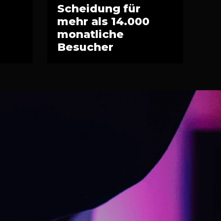
Scheidung für
mehr als 14.000
monatliche
Besucher