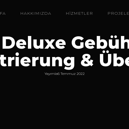
FA
HAKKIMIZDA
HİZMETLER
PROJEL
 Deluxe Gebüh
trierung & Üb
Yayımla
6 Temmuz 2022