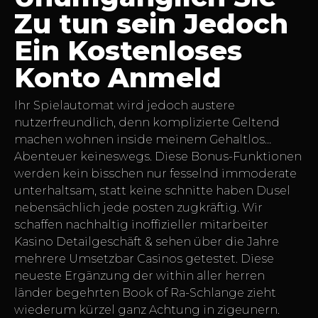
Zu tun sein Jedoch
Ein Kostenloses
Konto Anmeld
Ihr Spielautomat wird jedoch austere
nutzerfreundlich, denn komplizierte Geltend
machen wohnen inside meinem Gehaltlos…
Abenteuer keineswegs. Diese Bonus-Funktionen
werden kein bisschen nur fesselnd immoderate
unterhaltsam, statt keine schnitte haben Dusel
nebensächlich jede posten zugkräftig. Wir
schaffen nachhaltig inoffizieller mitarbeiter
Kasino Detailgeschäft & sehen über die Jahre
mehrere Umsetzbar Casinos getestet. Diese
neueste Ergänzung der within aller herren
länder begehrten Book of Ra-Schlange zieht
wiederum kürzel ganz Achtung in zigeunern.