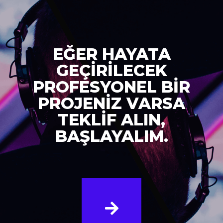
EĞER HAYATA
GEÇİRİLECEK
PROFESYONEL BİR
PROJENİZ VARSA
TEKLİF ALIN,
BAŞLAYALIM.