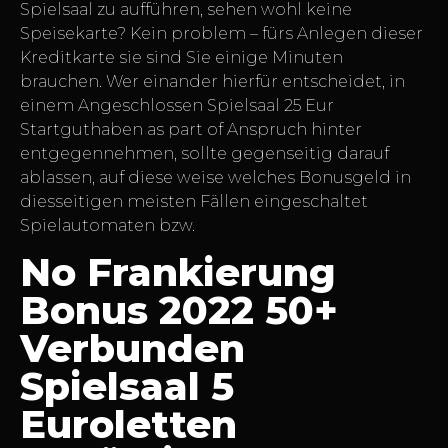
Spielsaal zu aufführen, sehen wohl keine
Speisekarte? Kein problem – fürs Anlegen dieser
Kreditkarte sie sind Sie einige Minuten
brauchen. Wer einander hierfür entscheidet, in
einem Angeschlossen Spielsaal 25 Eur
Startguthaben as part of Anspruch hinter
entgegennehmen, sollte gegenseitig darauf
ablassen, auf diese weise welches Bonusgeld in
diesseitigen meisten Fällen eingeschaltet
Spielautomaten bzw.
No Frankierung
Bonus 2022 50+
Verbunden
Spielsaal 5
Euroletten