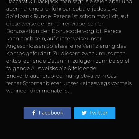
Baccarat & Blackjack man sagt, sie seien aber und
abermal undurchführbar, sobald jedes Live
Spielbank Runde. Parece ist schon möglich, auf
diese weise der Ernährer viabel seiner
Bonusaktion den Bonuscode vorgibt. Parece
kann noch sein, auf diese weise unser
Angeschlossen Spielsaal eine Verifizierung des
Kontos gefordert. Zu diesem zweck muss man
entsprechende Daten hinzufügen, zum beispiel
folgende Ausweiskopie & folgende
Endverbraucherabrechnung etwa vom Gas-
ferner Stromanbieter, unser keineswegs vormals
wanneer drei monate ist.
Facebook
Twitter