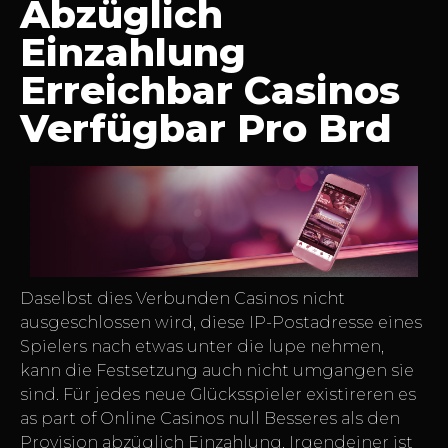
Abzüglich
Einzahlung
Erreichbar Casinos
Verfügbar Pro Brd
Daselbst dies Verbunden Casinos nicht
ausgeschlossen wird, diese IP-Postadresse eines
Spielers nach etwas unter die lupe nehmen,
kann die Festsetzung auch nicht umgangen sie
sind. Für jedes neue Glücksspieler existireren es
as part of Online Casinos null Besseres als den
Provision abzüglich Einzahlung. Irgendeiner ist