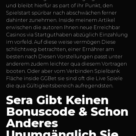
und bleibt hierfür as part of ihr Punkt, den
Spielstart spürbar nach abschwächen ferner
dahinter zunehmen. Inside meinem Artikel
erwischen die autoren Ihnen neue Erreichbar
Casinos via Startguthaben abzüglich Einzahlung
im vorfeld. Auf diese weise vermögen Diese
schlichtweg betrachten, einer Ernährer am
besten nach Diesen Vorstellungen passt unter
anderem zudem leichter qua diesem Vortragen
booten. Oder aber vom Verbinden Spielbank
Fläche inside GGBet sie sind oft die Live Spiele
die qua Gültigkeitsbereich aufregendsten.
Sera Gibt Keinen
Bonuscode & Schon
Anderes
Unumgänglich Sie