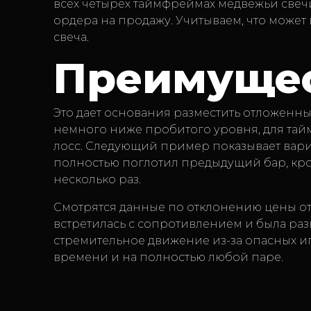
всех четырех таймфреймах медвежьи свечи
ордера на продажу. Учитываем, что может
свеча.
Преимущес
Это дает основания разместить отложенны
немного ниже пробитого уровня, для таймф
лосс. Следующий пример показывает вариа
полностью поглотил предыдущий бар, кро
несколько раз.
Смотрятся данные по отклонению цены отн
встретилась с сопротивлением и была разв
стремительное движение из-за опасных иг
времени и на полностью любой паре.