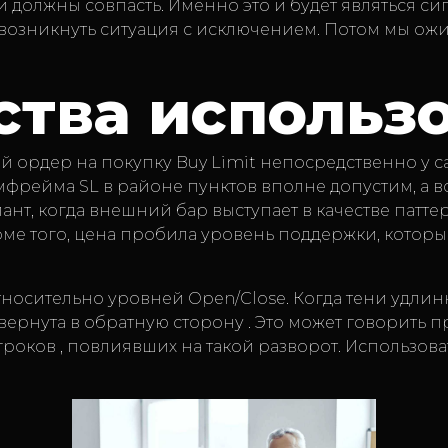
 должны совпасть. Именно это и будет являться с
 возникнуть ситуация с исключением. Потом мы ожи
тва использ
й ордер на покупку Buy Limit непосредственно у с
рейма SL в районе пунктов вполне допустим, а вот
нт, когда внешний бар выступает в качестве патт
ме того, цена пробила уровень поддержки, котор
осительно уровней Open/Close. Когда тени удлинн
ернута в обратную сторону . Это может говорить п
роков , повлиявших на такой разворот. Использова