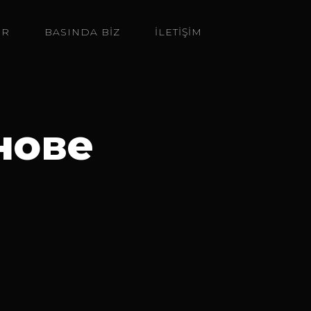
ER
BASINDA BIZ
İLETİŞİM
нове