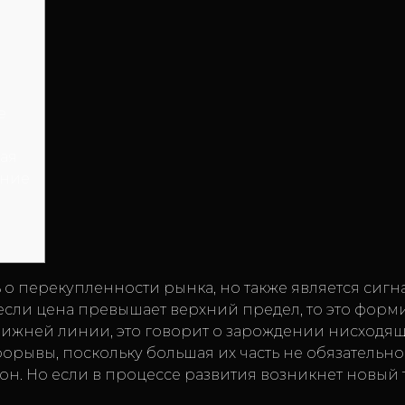
e
ая
ение
ь о перекупленности рынка, но также является сигн
, если цена превышает верхний предел, то это форм
 нижней линии, это говорит о зарождении нисходя
рорывы, поскольку большая их часть не обязательн
н. Но если в процессе развития возникнет новый 