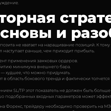
луждение.
торная страт
Основы и раз
епозита не хватает на наращивание позиций. К тому
л наступает раньше, чем приходит прибыль.
ент применения замковых ордеров.
битию минимума внешнего бара.
 — худшее, что можно придумать.
ит в область бокового тренда и фактически толчется
ием SL/TP этот показатель не должен быть больше 
шо подобранных входных параметров может эффект
а Форекс, трейдеру необходимо проверить на М30, М