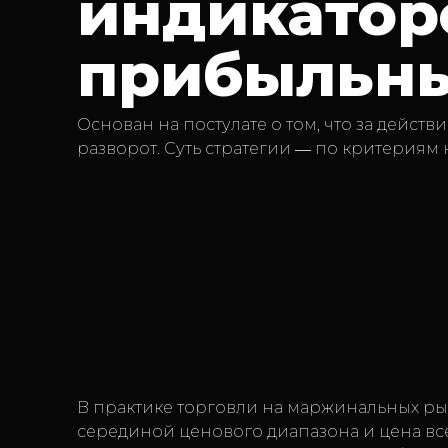
индикатор
прибыльны
Основан на постулате о том, что за дейст
разворот. Суть стратегии ― по критериям н
В практике торговли на маржинальных рын
серединой ценового диапазона и цена все