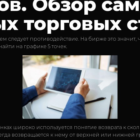
ов. Обзор са
х торговых с
вием следует противодействие. На бирже это значит,
айти на графике 5 точек.
ках широко используется понятие возврата к скол
гда возвращается к нему от верхней или нижней гр