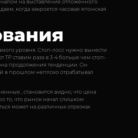
игналом на выставление отложенного
даем, когда закроется часовая японская
ования
амого уровня. Стоп-лосс нужно вынести
 ТР ставим раза в 3-4 больше чем стоп-
ерна продолжения тенденции. Он
ый в прошлом неплохо отрабатывал
енные , становится видно, что цена
ро то, что рынок начал слишком
ться может на различных отрезках