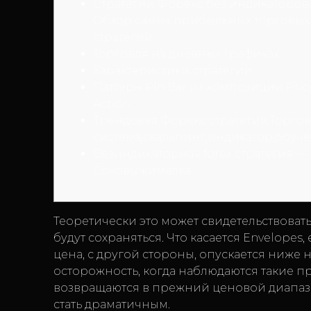
Стратегии Форекс без индикаторов.
Обзор самых прибыльных торговых
стратегий
Торговля на дневных графиках
Характеристики стратегии
Паттерн Pin Bar из композиции Pric
Action
Трендовая Форекс стратегия,Торгов
система,скальпинг,индикатор,обуч
Безиндикаторная forex стратегия —
Соковыжималка
Теоретически это может свидетельствоват
будут сохраняться. Что касается Envelopes
цена, с другой стороны, опускается ниже
осторожность, когда наблюдаются такие п
возвращаются в прежний ценовой диапазо
стать драматичным.