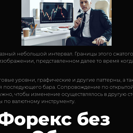
азный небольшой интервал. Границы этого сжатого 
 изображении, представленном далее то время ко
рговые уровни, графические и другие паттерны, а т
ия последующего бара. Сопровождение по открыто
но, чтобы изменение осуществлялось в другую стор
ы по валютному инструменту.
Форекс без