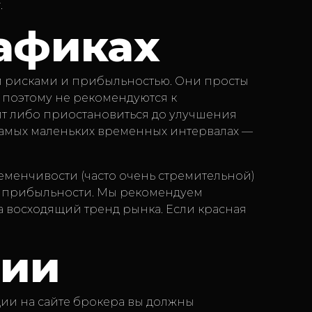
.
рафиках
и рисками и прибыльностью. Они просты
 поэтому не рекомендуются к
ит либо приостановиться до улучшения
 самых маленьких временных интервалах —
еменчивости (часто очень стремительной)
ие прибыльности. Мы рекомендуем
на восходящий тренд рынка. Если красная
гии
ции на сайте брокера вы должны