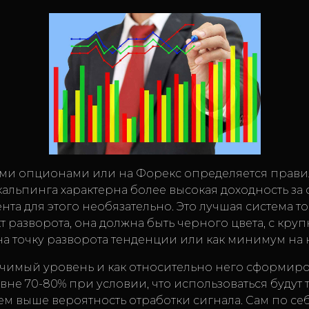
ыми опционами или на Форекс определяется прав
кальпинга характерна более высокая доходность за 
а для этого необязательно. Это лучшая система то
акт разворота, она должна быть черного цвета, с кр
 на точку разворота тенденции или как минимум на
значимый уровень и как относительно него сформиро
овне 70-80% при условии, что использоваться буду
 выше вероятность отработки сигнала. Сам по себе 