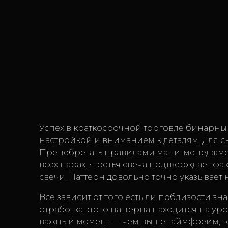
Успех в краткосрочной торговле бинарн
настройкой и вниманием к деталям. Для с
Пренебрегать правилами мани-менеджмент
всех парах. • третья свеча подтверждает ф
свечи. Паттерн довольно точно указывает
Все зависит от того есть ли поблизости 
отработка этого паттерна находится на ур
важный момент — чем выше таймфрейм, тем