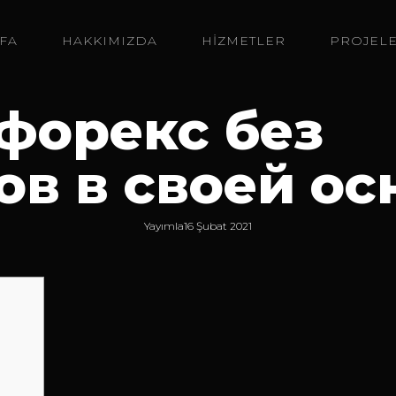
FA
HAKKIMIZDA
HİZMETLER
PROJEL
форекс без
в в своей ос
Yayımla
16 Şubat 2021