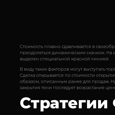
Стоимость плавно сдавливается в своеобр
преодолеться динамическим скачком. На
выделен специальной красной линией.
В виду таких факторов могут выступать то
Сделка открывается по стоимости открыт
образом, описанным ранее для продаж. Нуж
закрытия тени последует возрастание цен
Стратегии 