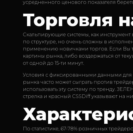
усредненного ценового показателя берет
Торговля 
Скальпирующие системы, как инструмент 
по структуре, но очень сложны в исполн
применению новичками торгов. Если Вы т
картины рынка, либо воздержаться от тек
от одной до 15-ти минут.
Условия с фиксированными данными для с
рынка часто может сыграть против трейд
использовать эту систему по тренду. ЗЕЛ
стрелка и красный CSSDiff указывают на 
Характери
По статистике, 67-78% розничных трейдер