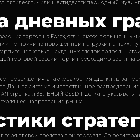
ся пятидесяти- или шестидесятипериодный мувинг
на дневных г
ведения торгов на Forex, отличаются повышенным
ении по причине повышенной нагрузки на психику,
ерпите несколько неудачных сделок подряд — сто
ущей торговой сессии. Торги необходимо вести на
опровождения, а также закрытия сделки из-за пер
ера. Данная система имеет отличное распределен
ЕНАЯ стрелка и ЗЕЛЕНЫЙ CSSDiff должны указывать 
нисходящее направление рынка.
стики страте
ов теряют свои средства при торговле. До регистра