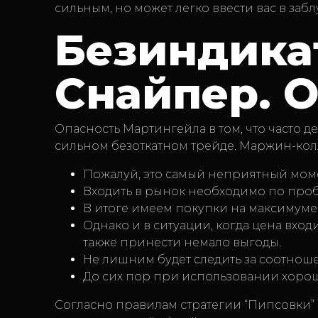
сильным, но может легко ввести вас в заб
Безиндика
Снайпер. 
Опасность Мартингейла в том, что часто д
сильном безоткатном трейде. Маржин-кол
Пожалуй, это самый неприятный мом
Входить в рынок необходимо по про
В итоге имеем покупки на максимуме
Однако и в ситуации, когда цена вход
также принести немало выгоды.
Не лишним будет следить за соотношен
До сих пор при использовании хоро
Согласно правилам стратегии “Пипсовки” н