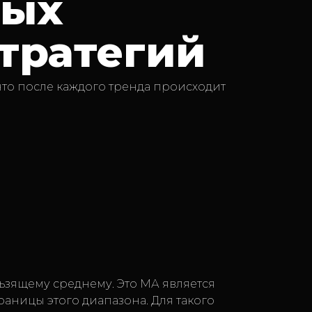
мых
тратегий
 что после каждого тренда происходит
ьзящему среднему. Это МА является
аницы этого диапазона. Для такого