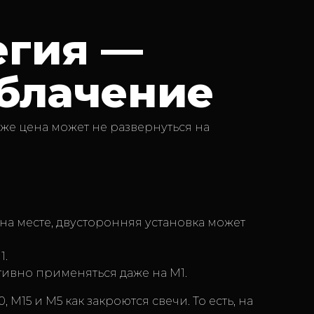
егия —
облачение
 же цена может не развернуться на
 на месте, двусторонняя установка может
1.
ивно применяться даже на М1.
15 и М5 как закроются свечи. То есть, на