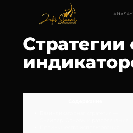
ANASAY
Стратегии 
индикаторо
Содержание
Безиндикаторная стратегия —
Снайпер. Основы и разоблачение
Преимущества использования